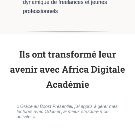
dynamique de freelances et jeunes
professionnels
Ils ont transformé leur
avenir avec Africa Digitale
Académie
« Grâce au Boost Présentiel, j’ai appris à gérer mes
« La combinaison cours en ligne et ateliers
factures avec Odoo et j’ai mieux structuré mon
pratiques m’a permis de gagner en confiance et de
activité. »
trouver un emploi. »