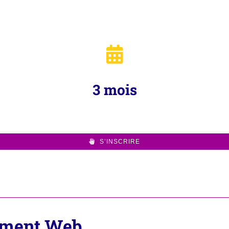
3 mois
S’INSCRIRE
ement Web