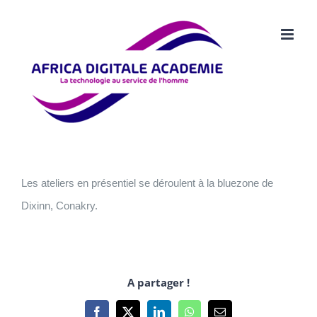
Passer
au
contenu
Les ateliers en présentiel se déroulent à la bluezone de
Dixinn, Conakry.
A partager !
Facebook
X
LinkedIn
WhatsApp
Email