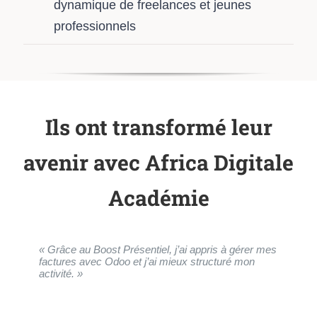
dynamique de freelances et jeunes
professionnels
Ils ont transformé leur
avenir avec Africa Digitale
Académie
« Grâce au Boost Présentiel, j’ai appris à gérer mes
« La combinaison cours en ligne et ateliers
factures avec Odoo et j’ai mieux structuré mon
pratiques m’a permis de gagner en confiance et de
activité. »
trouver un emploi. »