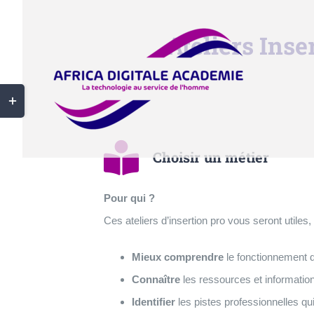
Passer
au
Ateliers Inse
contenu
Bascule
de
la
Choisir un métier
zone
de
Pour qui ?
la
Ces ateliers d’insertion pro vous seront utiles
barre
coulissante
Mieux comprendre
le fonctionnement 
Connaître
les ressources et information
Identifier
les pistes professionnelles q