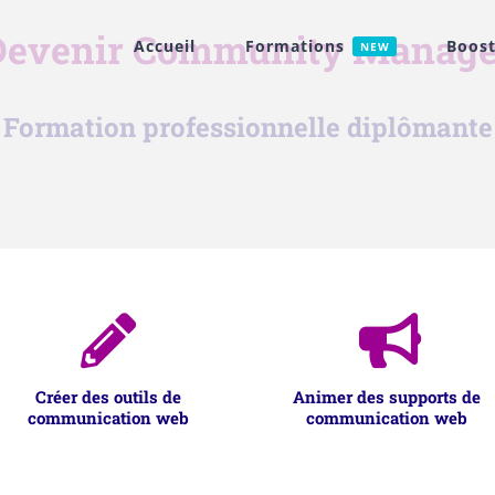
Devenir Community Manage
Accueil
Formations
Boost
NEW
Formation professionnelle diplômante
Créer des outils de
Animer des supports de
communication web
communication web