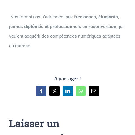
Passer
au
Nos formations s’adressent aux
freelances, étudiants,
contenu
jeunes diplômés et professionnels en reconversion
qui
veulent acquérir des compétences numériques adaptées
au marché.
A partager !
Facebook
X
LinkedIn
WhatsApp
Email
Laisser un