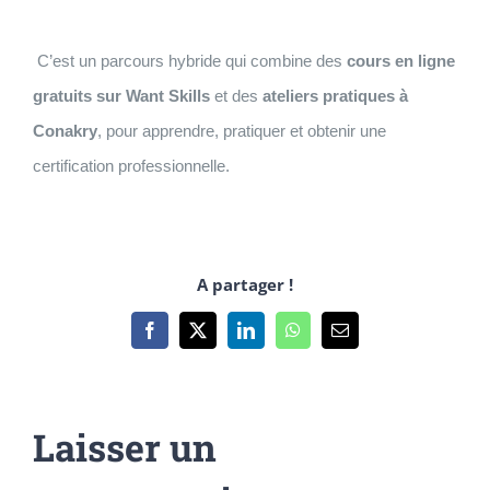
Passer
au
C’est un parcours hybride qui combine des
cours en ligne
contenu
gratuits sur Want Skills
et des
ateliers pratiques à
Conakry
, pour apprendre, pratiquer et obtenir une
certification professionnelle.
A partager !
Facebook
X
LinkedIn
WhatsApp
Email
Laisser un