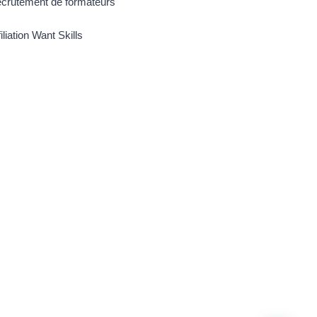
crutement de formateurs
filiation Want Skills