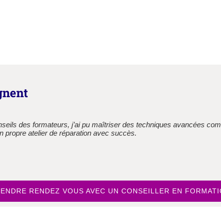
gnent
nseils des formateurs, j’ai pu maîtriser des techniques avancées 
de smartphones m’a énormément aidé. J’ai appris à diagnostiquer e
n propre atelier de réparation avec succès.
ENDRE RENDEZ VOUS AVEC UN CONSEILLER EN FORMAT