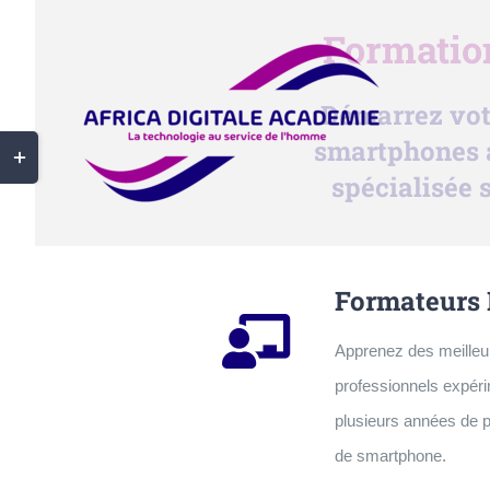
Passer
Formatio
au
contenu
Démarrez votr
smartphones 
Bascule
spécialisée 
de
la
zone
de
Formateurs 
la
Apprenez des meilleu
barre
professionnels expér
coulissante
plusieurs années de 
de smartphone
.