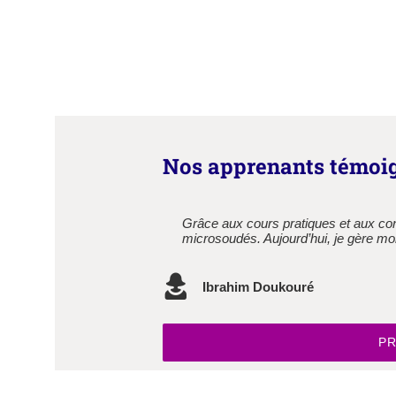
Nos apprenants témoi
Grâce aux cours pratiques et aux co
La formation en réparation avancée 
microsoudés. Aujourd’hui, je gère mo
Joseph Tolno
Ibrahim Doukouré
PR