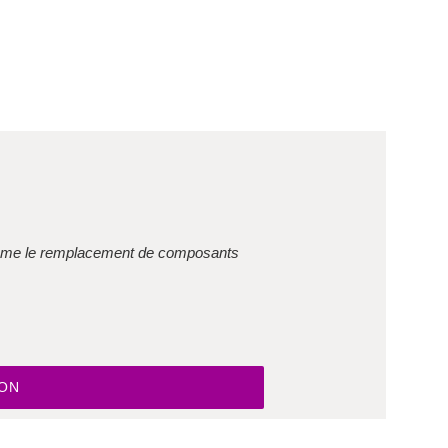
comme le remplacement de composants
t à résoudre des pannes complexes
ION