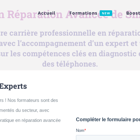
n Réparation Avancée de S
Accueil
Formations
Boost
NEW
e carrière professionnelle en réparat
avec l’accompagnement d’un expert et 
sur les compétences clés en diagnostic 
des téléphones.
Experts
rs !
Nos formateurs sont des
imentés du secteur, avec
pratique en
réparation avancée