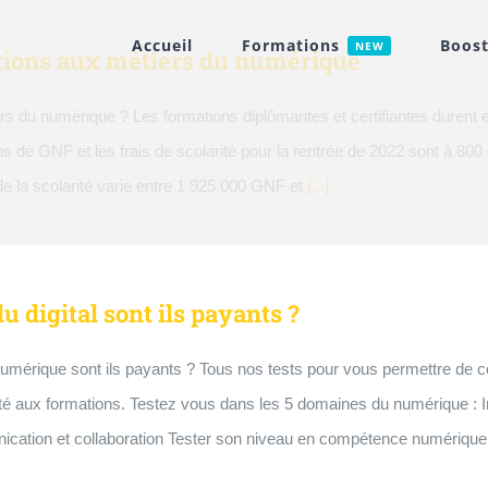
Accueil
Formations
Boost
NEW
tions aux métiers du numérique
ers du numérique ? Les formations diplômantes et certifiantes durent 
llions de GNF et les frais de scolarité pour la rentrée de 2022 sont à 8
 de la scolarité varie entre 1 925 000 GNF et
[...]
u digital sont ils payants ?
mérique sont ils payants ? Tous nos tests pour vous permettre de con
bilité aux formations. Testez vous dans les 5 domaines du numérique :
ation et collaboration Tester son niveau en compétence numérique