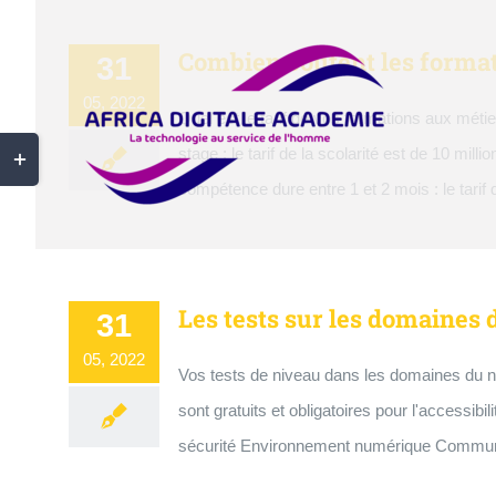
Passer
au
Combien coutent les forma
31
contenu
05, 2022
Quel est le tarif de vos formations aux méti
Bascule
stage : le tarif de la scolarité est de 10 mi
de
compétence dure entre 1 et 2 mois : le tarif
la
zone
de
Les tests sur les domaines d
31
la
05, 2022
barre
Vos tests de niveau dans les domaines du nu
coulissante
sont gratuits et obligatoires pour l'accessi
sécurité Environnement numérique Communic