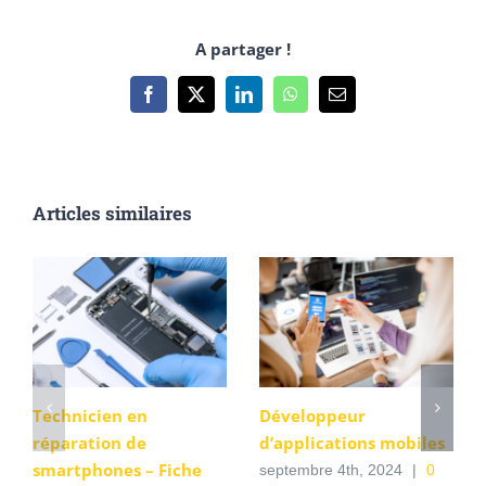
A partager !
Facebook
X
LinkedIn
WhatsApp
Email
Articles similaires
Technicien en
Développeur
réparation de
d’applications mobiles
smartphones – Fiche
septembre 4th, 2024
|
0